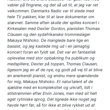
vabler på fingrene, og det så ud til, at jeg var ret
velkommen. Danmarks Radio var til stede med
hele TV pakken, klar til at lave dokumentar om
stævnet. Samme aften skulle der spilles koncert i
Kirkesalen med Dexter Gordon, pianisten Thomas
Clausen og den sydafrikanske trommeslager
Makaya Ntshoko. De manglede bare lige en
bassist, og jeg kastede mig ud i en jamagtig
koncert foran en fyldt sal. Det var en fantastisk
oplevelse med stor opbakning fra publikum og
medspillere, Dexter på toppen, Thomas Clausen,
ligesom jeg en af de nye, og godt på vej til at blive
en anerkendt pianist, og endnu mere spændende
for mig, Makaya Ntshoko. Et naturtalent af de
sjældne med en kompleksitet og urkraft, lidt i
stilstrømmen efter Elvin Jones, men med sit helt
eget rytmiske sprog. Det lignede ikke noget jeg
havde hørt før, så for ikke at blive rykket ud af