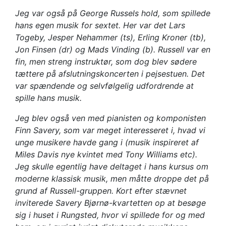
Jeg var også
på George Russels hold, som spillede
hans egen musik for sextet. Her var det Lars
Togeby, Jesper Nehammer (ts), Erling Kroner (tb),
Jon Finsen (dr) og Mads Vinding (b). Russell var en
fin, men streng instruktør, som dog blev sødere
tættere på afslutningskoncerten i pejsestuen. Det
var spændende og selvfølgelig udfordrende at
spille hans musik.
Jeg blev også ven med pianisten og komponisten
Finn Savery, som var meget interesseret i, hvad vi
unge musikere havde gang i (musik inspireret af
Miles Davis nye kvintet med Tony Williams etc).
Jeg skulle egentlig have deltaget i hans kursus om
moderne klassisk musik, men måtte droppe det på
grund af Russell-gruppen. Kort efter stævnet
inviterede Savery Bjørnø-kvartetten op at besøge
sig i huset i Rungsted, hvor vi spillede for og med