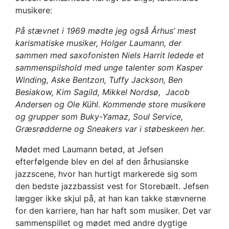
musikere:
På stævnet i 1969 mødte jeg også Århus’ mest
karismatiske musiker, Holger Laumann, der
sammen med saxofonisten Niels Harrit ledede et
sammenspilshold med unge talenter som Kasper
Winding, Aske Bentzon, Tuffy Jackson, Ben
Besiakow, Kim Sagild, Mikkel Nordsø, Jacob
Andersen og Ole Kühl. Kommende store musikere
og grupper som Buky-Yamaz, Soul Service,
Græsrødderne og Sneakers var i støbeskeen her.
Mødet med Laumann betød, at Jefsen
efterfølgende blev en del af den århusianske
jazzscene, hvor han hurtigt markerede sig som
den bedste jazzbassist vest for Storebælt. Jefsen
lægger ikke skjul på, at han kan takke stævnerne
for den karriere, han har haft som musiker. Det var
sammenspillet og mødet med andre dygtige