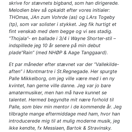
skrive for stævnets bigband, som han dirigerede.
Melodien blev så opkaldt efter vores initialer:
THOmas, JAn zum Vohrde (as) og LArs Togeby
(tp), som var solister i stykket. Jeg fik hurtigt et
fint venskab med dem begge og vi ses stadig.
”Thojala”- en ballade i 3/4 i Wayne Shorter-stil –
indspillede jeg 10 år senere på min debut
plade”Rain” (med NHØP & Aage Tanggaard).
Et par måneder efter stævnet var der ”Vallekilde-
aften” i Montmartre i St.Regnegade. Her spurgte
Palle Mikkelborg, om jeg ville være med i en ny
kvintet, han gerne ville danne. Jeg var jo bare
amatørmusiker, men han må have kunnet se
talentet. H
ermed begyndte mit nære forhold til
Palle, som blev min mentor i de kommende år. Jeg
tilbragte mange eftermiddage med ham, hvor han
introducerede mig til at mulig moderne musik, jeg
ikke kendte, fx Messiaen, Bartok & Stravinsky.