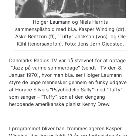
Holger Laumann og Niels Harrits
sammenspilshold med bl.a. Kasper Winding (dr),
Aske Bentzon (fl), “Tuffy” Jackson (voc). og Ole
Kühl (tenorsaxofon). Foto: Jens Jørn Gjedsted.
Danmarks Radios TV var på stævnet for at optage
“
Jazz på varme sommerdage” (sendt i TV den 8.
Januar 1970), hvor man bl.a. ser Holger Laumann
styre de unge mennesker gennem en funky udgave
af Horace Silvers “Psychedelic Sally” med ”Tuffy”
som sanger – ”Tuffy”, søn af den dengang
herboende amerikanske pianist Kenny Drew.
I programmet bliver han, trommeslageren Kasper
Winding, der lige er fyldt 13 år, og fløjtenisten Aske