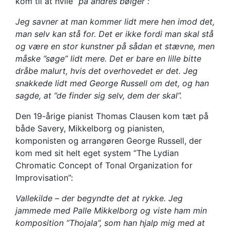
kom til at hvile ”
på andres bølger”:
Jeg savner at man kommer lidt mere hen imod det,
man selv kan stå for. Det er ikke fordi man skal stå
og være en stor kunstner på sådan et stævne, men
måske ”søge” lidt mere. Det er bare en lille bitte
dråbe malurt, hvis det overhovedet er det. Jeg
snakkede lidt med George Russell om det, og han
sagde, at ”de finder sig selv, dem der skal”.
Den 19-årige pianist Thomas Clausen kom tæt på
både Savery, Mikkelborg og pianisten,
komponisten og arrangøren George Russell, der
kom med sit helt eget system ”The Lydian
Chromatic Concept of Tonal Organization for
Improvisation”:
Vallekilde – der begyndte det at rykke. Jeg
jammede med Palle Mikkelborg og viste ham min
komposition ”Thojala”, som han hjalp mig med at