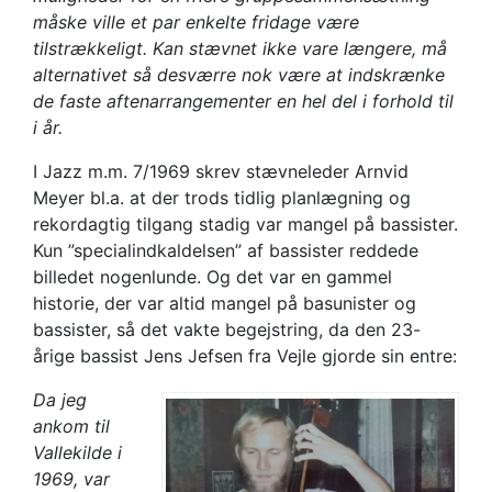
måske ville et par enkelte fridage være
tilstrækkeligt. Kan stævnet ikke vare længere, må
alternativet så desværre nok være at indskrænke
de faste aftenarrangementer en hel del i forhold til
i år.
I Jazz m.m. 7/1969 skrev stævneleder Arnvid
Meyer bl.a. at der trods tidlig planlægning og
rekordagtig tilgang stadig var mangel på bassister.
Kun ”specialindkaldelsen” af bassister reddede
billedet nogenlunde. Og det var en gammel
historie, der var altid mangel på basunister og
bassister, så det vakte begejstring, da den 23-
årige bassist Jens Jefsen fra Vejle gjorde sin entre:
Da jeg
ankom til
Vallekilde i
1969, var