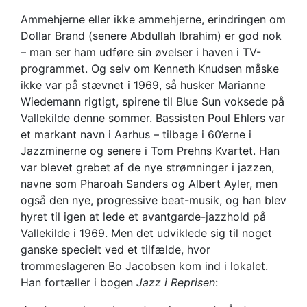
Ammehjerne eller ikke ammehjerne, erindringen om
Dollar Brand (senere Abdullah Ibrahim) er god nok
– man ser ham udføre sin øvelser i haven i TV-
programmet. Og selv om Kenneth Knudsen måske
ikke var på stævnet i 1969, så husker Marianne
Wiedemann rigtigt, spirene til Blue Sun voksede på
Vallekilde denne sommer. Bassisten Poul Ehlers var
et markant navn i Aarhus – tilbage i 60’erne i
Jazzminerne og senere i Tom Prehns Kvartet. Han
var blevet grebet af de nye strømninger i jazzen,
navne som Pharoah Sanders og Albert Ayler, men
også den nye, progressive beat-musik, og han blev
hyret til igen at lede et avantgarde-jazzhold på
Vallekilde i 1969. Men det udviklede sig til noget
ganske specielt ved et tilfælde, hvor
trommeslageren Bo Jacobsen kom ind i lokalet.
Han fortæller i bogen
Jazz i Reprisen
: