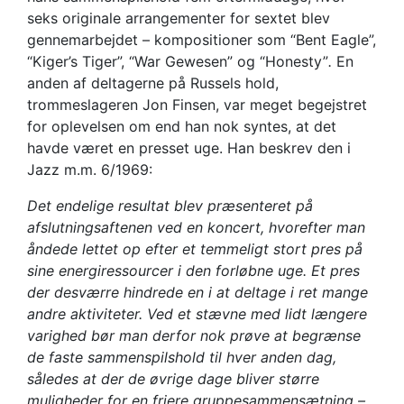
seks originale arrangementer for sextet blev
gennemarbejdet – kompositioner som “Bent Eagle”,
“Kiger’s Tiger”, “War Gewesen” og “Honesty”
.
En
anden af deltagerne på Russels hold,
trommeslageren Jon Finsen, var meget begejstret
for oplevelsen om end han nok syntes, at det
havde været en presset uge. Han beskrev den i
Jazz m.m. 6/1969:
Det endelige resultat blev præsenteret på
afslutningsaftenen ved en koncert, hvorefter man
åndede lettet op efter et temmeligt stort pres på
sine energiressourcer i den forløbne uge. Et pres
der desværre hindrede en i at deltage i ret mange
andre aktiviteter. Ved et stævne med lidt længere
varighed bør man derfor nok prøve at begrænse
de faste sammenspilshold til hver anden dag,
således at der de øvrige dage bliver større
muligheder for en friere gruppesammensætning –