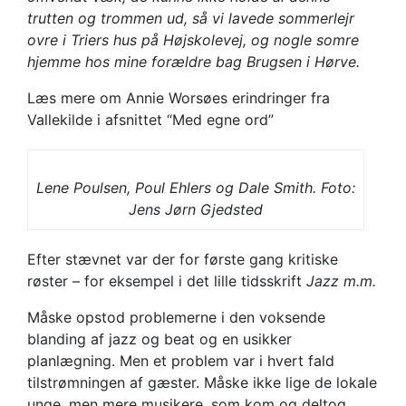
trutten og trommen ud, så vi lavede sommerlejr
ovre i Triers hus på Højskolevej, og nogle somre
hjemme hos mine forældre bag Brugsen i Hørve.
Læs mere om Annie Worsøes erindringer fra
Vallekilde i afsnittet “Med egne ord”
Lene Poulsen, Poul Ehlers og Dale Smith. Foto:
Jens Jørn Gjedsted
Efter stævnet var der for første gang kritiske
røster – for eksempel i det lille tidsskrift
Jazz m.m.
Måske opstod problemerne i den voksende
blanding af jazz og beat og en usikker
planlægning. Men et problem var i hvert fald
tilstrømningen af gæster. Måske ikke lige de lokale
unge, men mere musikere, som kom og deltog