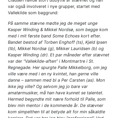
Clausen havde stort udbytte af stævnet og han
var også involveret i nye grupper, startet med
Vallekilde som baggrund:
På samme stævne mødte jeg de meget unge
Kasper Winding & Mikkel Nordsø, som begge kom
med i mit første band Some Echoes kort efter.
Bandet bestod af Torben Enghoff (ts), Kjeld Ipsen
(tb), Mikkel Nordsø (g), Mikker Lauridsen (b) og
Kasper Winding (dr). Et par måneder efter stævnet
var der ”Vallekilde-aften” i Montmartre i St.
Regnegade. Her spurgte Palle Mikkelborg, om jeg
ville være med i en ny kvintet, han gerne ville
danne – sammen med bl a Per Carsten (as). Mon
ikke jeg ville? Og selvom jeg jo bare var
amatørmusiker, må han have kunnet se talentet.
Hermed begyndte mit nære forhold til Palle, som
blev min mentor i de kommende år
.
De stævner
kom simpelthen til at betyde alt for min såkaldte