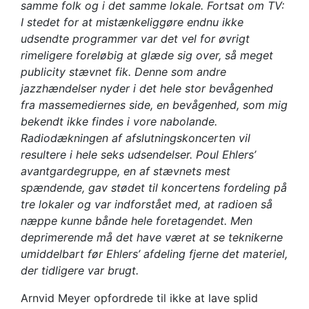
samme folk og i det samme lokale. Fortsat om TV:
I stedet for at mistænkeliggøre endnu ikke
udsendte programmer var det vel for øvrigt
rimeligere foreløbig at glæde sig over, så meget
publicity stævnet fik. Denne som andre
jazzhændelser nyder i det hele stor bevågenhed
fra massemediernes side, en bevågenhed, som mig
bekendt ikke findes i vore nabolande.
Radiodækningen af afslutningskoncerten vil
resultere i hele seks udsendelser. Poul Ehlers’
avantgardegruppe, en af stævnets mest
spændende, gav stødet til koncertens fordeling på
tre lokaler og var indforstået med, at radioen så
næppe kunne bånde hele foretagendet. Men
deprimerende må det have været at se teknikerne
umiddelbart før Ehlers’ afdeling fjerne det materiel,
der tidligere var brugt.
Arnvid Meyer opfordrede til ikke at lave splid