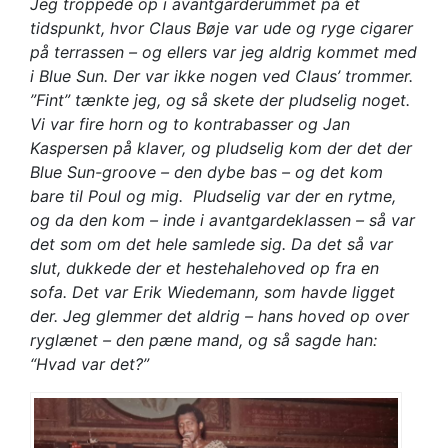
Jeg troppede op i avantgarderummet på et
tidspunkt, hvor Claus Bøje var ude og ryge cigarer
på terrassen – og ellers var jeg aldrig kommet med
i Blue Sun. Der var ikke nogen ved Claus’ trommer.
”Fint” tænkte jeg, og så skete der pludselig noget.
Vi var fire horn og to kontrabasser og Jan
Kaspersen på klaver, og pludselig kom der det der
Blue Sun-groove – den dybe bas – og det kom
bare til Poul og mig. Pludselig var der en rytme,
og da den kom – inde i avantgardeklassen – så var
det som om det hele samlede sig. Da det så var
slut, dukkede der et hestehalehoved op fra en
sofa. Det var Erik Wiedemann, som havde ligget
der. Jeg glemmer det aldrig – hans hoved op over
ryglænet – den pæne mand, og så sagde han:
“Hvad var det?”