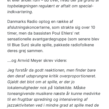
et eller andet rum – ud over, hvad der på grund af
topbelægningen regulært er aftalt om special-
indkvartering.
Danmarks Radio optog en række af
afslutningskoncerterne, som strakte sig over 10
timer, men da bassisten Poul Ehlers’ ret
sensationelle avantgardegruppe (som senere blev
til Blue Sun) skulle spille, pakkede radiofolkene
deres grej sammen.
….og Arnvid Meyer skrev videre:
Jeg forstår da godt reaktionen, men finder bare
den deraf udsprungne kritik overproportioneret.
Gjaldt det blot om at spille, er der jo
lokalemuligheder nok på Vallekilde. Måske
toneangivende musikere næste år kunne medvirke
til en frugtbar spredning og intensivering af
jazzaktiviteten ved i mindre grad at spille med de