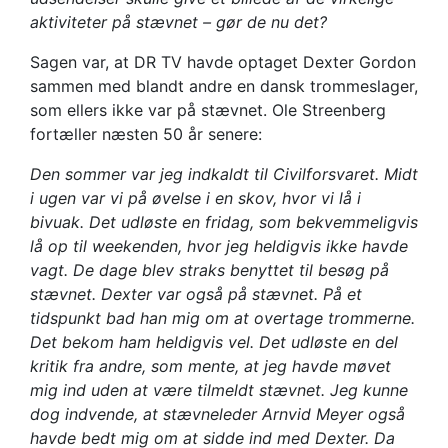
aktiviteter på stævnet – gør de nu det?
Sagen var, at DR TV havde optaget Dexter Gordon
sammen med blandt andre en dansk trommeslager,
som ellers ikke var på stævnet. Ole Streenberg
fortæller næsten 50 år senere:
Den sommer var jeg indkaldt til Civilforsvaret. Midt
i ugen var vi på øvelse i en skov, hvor vi lå i
bivuak. Det udløste en fridag, som bekvemmeligvis
lå op til weekenden, hvor jeg heldigvis ikke havde
vagt. De dage blev straks benyttet til besøg på
stævnet. Dexter var også på stævnet. På et
tidspunkt bad han mig om at overtage trommerne.
Det bekom ham heldigvis vel. Det udløste en del
kritik fra andre, som mente, at jeg havde møvet
mig ind uden at være tilmeldt stævnet. Jeg kunne
dog indvende, at stævneleder Arnvid Meyer også
havde bedt mig om at sidde ind med Dexter. Da