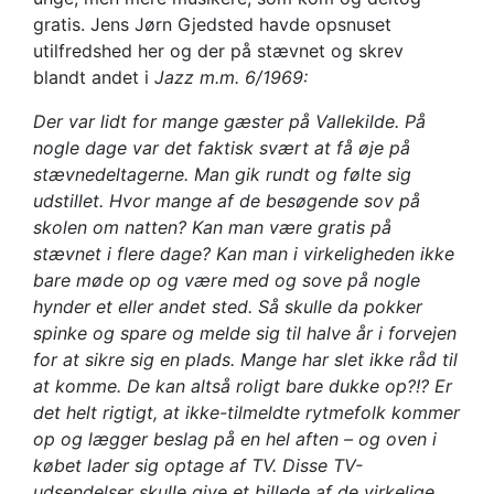
gratis. Jens Jørn Gjedsted havde opsnuset
utilfredshed her og der på stævnet og skrev
blandt andet i
Jazz m.m. 6/1969:
Der var lidt for mange gæster på Vallekilde. På
nogle dage var det faktisk svært at få øje på
stævnedeltagerne. Man gik rundt og følte sig
udstillet. Hvor mange af de besøgende sov på
skolen om natten? Kan man være gratis på
stævnet i flere dage? Kan man i virkeligheden ikke
bare møde op og være med og sove på nogle
hynder et eller andet sted. Så skulle da pokker
spinke og spare og melde sig til halve år i forvejen
for at sikre sig en plads. Mange har slet ikke råd til
at komme. De kan altså roligt bare dukke op?!? Er
det helt rigtigt, at ikke-tilmeldte rytmefolk kommer
op og lægger beslag på en hel aften – og oven i
købet lader sig optage af TV. Disse TV-
udsendelser skulle give et billede af de virkelige