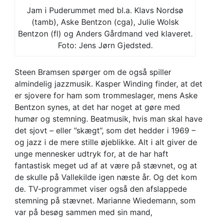
Jam i Puderummet med bl.a. Klavs Nordsø
(tamb), Aske Bentzon (cga), Julie Wolsk
Bentzon (fl) og Anders Gårdmand ved klaveret.
Foto: Jens Jørn Gjedsted.
Steen Bramsen spørger om de også spiller
almindelig jazzmusik. Kasper Winding finder, at det
er sjovere for ham som trommeslager, mens Aske
Bentzon synes, at det har noget at gøre med
humør og stemning. Beatmusik, hvis man skal have
det sjovt – eller ”skægt”, som det hedder i 1969 –
og jazz i de mere stille øjeblikke. Alt i alt giver de
unge mennesker udtryk for, at de har haft
fantastisk meget ud af at være på stævnet, og at
de skulle på Vallekilde igen næste år. Og det kom
de. TV-programmet viser også den afslappede
stemning på stævnet. Marianne Wiedemann, som
var på besøg sammen med sin mand,