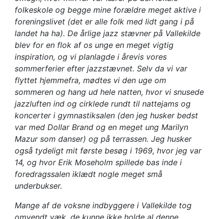
folkeskole og begge mine forældre meget aktive i
foreningslivet (det er alle folk med lidt gang i på
landet ha ha). De årlige jazz stævner på Vallekilde
blev for en flok af os unge en meget vigtig
inspiration, og vi planlagde i årevis vores
sommerferier efter jazzstævnet. Selv da vi var
flyttet hjemmefra, mødtes vi den uge om
sommeren og hang ud hele natten, hvor vi snusede
jazzluften ind og cirklede rundt til nattejams og
koncerter i gymnastiksalen (den jeg husker bedst
var med Dollar Brand og en meget ung Marilyn
Mazur som danser) og på terrassen. Jeg husker
også tydeligt mit første besøg i 1969, hvor jeg var
14, og hvor Erik Moseholm spillede b
as inde i
foredragssalen
iklædt nogle meget små
underbukser.
Mange
af de voksne indbyggere i Vallekilde tog
omvendt væk, de kunne ikke
holde al denne