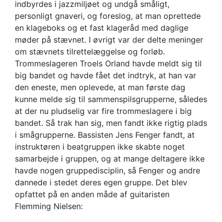
indbyrdes i jazzmiljøet og undgå småligt,
personligt gnaveri, og foreslog, at man oprettede
en klageboks og et fast klageråd med daglige
møder på stævnet. I øvrigt var der delte meninger
om stævnets tilrettelæggelse og forløb.
Trommeslageren Troels Orland havde meldt sig til
big bandet og havde fået det indtryk, at han var
den eneste, men oplevede, at man første dag
kunne melde sig til sammenspilsgrupperne, således
at der nu pludselig var fire trommeslagere i big
bandet. Så trak han sig, men fandt ikke rigtig plads
i smågrupperne. Bassisten Jens Fenger fandt, at
instruktøren i beatgruppen ikke skabte noget
samarbejde i gruppen, og at mange deltagere ikke
havde nogen gruppedisciplin, så Fenger og andre
dannede i stedet deres egen gruppe. Det blev
opfattet på en anden måde af guitaristen
Flemming Nielsen: