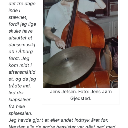
det tre dage
inde i
stævnet,
fordi jeg lige
skulle have
afsluttet et
dansemusikj
ob i Ålborg
først. Jeg
kom midt i
aftensmåltid
et, og da jeg
trådte ind,
Jens Jefsen. Foto: Jens Jørn
lød der
Gjedsted.
klapsalver
fra hele
spisesalen.
Jeg havde gjort et eller andet indtryk året før.
Næsten alle de andre bassister var gået ned med