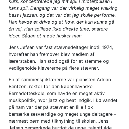
kurs, koncentrerede jeg mit spil i midterpulsen i
hans spil. Dengang var der virkelig meget walking
bass i jazzen, og det var det jeg skulle performe.
Han havde et drive og et flow, der kun kunne gå
én vej. Han spillede ikke direkte time, snarere
ideer. Sådan et møde husker man.
Jens Jefsen var fast stævnedeltager indtil 1974,
hvorefter han fremover blev medlem af
lærerstaben. Han stod også for at stemme og
vedligeholde klavererne på flere stævner.
En af sammenspilslærerne var pianisten Adrian
Bentzon, rektor for den københavnske
Bernadotteskole, som havde en meget aktiv
musikpolitik, hvor jazz og beat indgik. I kølvandet
på ham var der på stævnet en lille flok
bemærkelsesværdige og meget unge deltagere –
nærmest børn med tilknytning til skolen. Jens
Jefsen bemærkede hurtigt de unge, talentfulde