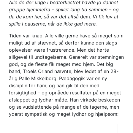
Alle de der unge i beatorkestret havde jo dannet
gruppe hjemmefra – spillet lang tid sammen – og
da de kom her, så var det altså
dem.
Vi fik lov at
spille i pauserne, når de ikke gad mere.
Tiden var knap. Alle ville gerne have så meget som
muligt ud af stævnet, så derfor kunne den slags
oplevelser være frustrerende. Men det hørte
alligevel til undtagelserne. Generelt var stemningen
god, og de fleste fik meget med hjem. Det big
band, Troels Orland nævnte, blev ledet af en 28-
årig Palle Mikkelborg. Pædagogik var en ny
disciplin for ham, og han gik til den med
forsigtighed – og opnåede resultater på en meget
afslappet og lydhør måde. Han virkede beskeden
og selvudslettende på mange af deltagerne, men
yderst sympatisk og meget lydhør og hjælpsom: