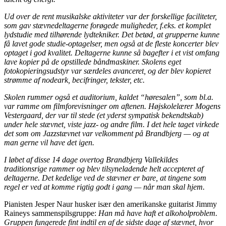
Ud over de rent musikalske aktiviteter var der forskellige faciliteter,
som gav stævnedeltagerne forøgede muligheder, f.eks. et komplet
lydstudie med tilhørende lydtekniker. Det betød, at grupperne kunne
få lavet gode studie-optagelser, men også at de fleste koncerter blev
optaget i god kvalitet. Deltagerne kunne så bagefter i et vist omfang
lave kopier på de opstillede båndmaskiner. Skolens eget
fotokopieringsudstyr var særdeles avanceret, og der blev kopieret
strømme af nodeark, becifringer, tekster, etc.
Skolen rummer også et auditorium, kaldet “høresalen”, som bl.a.
var ramme om filmforevisninger om aftenen. Højskolelærer Mogens
Vestergaard, der var til stede (et yderst sympatisk bekendtskab)
under hele stævnet, viste jazz- og andre film. I det hele taget virkede
det som om Jazzstævnet var velkomment på Brandbjerg — og at
man gerne vil have det igen.
I løbet af disse 14 dage overtog Brandbjerg Vallekildes
traditionsrige rammer og blev tilsyneladende helt accepteret af
deltagerne. Det kedelige ved de stævner er bare, at tingene som
regel er ved at komme rigtig godt i gang — når man skal hjem.
Pianisten Jesper Naur husker især den amerikanske guitarist Jimmy
Raineys sammenspilsgruppe:
Han må have haft et alkoholproblem.
Gruppen fungerede fint indtil en af de sidste dage af stævnet, hvor