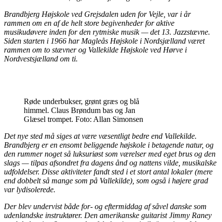
Brandbjerg Højskole ved Grejsdalen uden for Vejle, var i år
rammen om en af de helt store begivenheder for aktive
musikudøvere inden for den rytmiske musik — det 13. Jazzstævne.
Siden starten i 1966 har Magleås Højskole i Nordsjælland været
rammen om to stævner og Vallekilde Højskole ved Hørve i
Nordvestsjælland om ti.
Røde underbukser, grønt græs og blå
himmel. Claus Brøndum bas og Jan
Glæsel trompet. Foto: Allan Simonsen
Det nye sted må siges at være væsentligt bedre end Vallekilde.
Brandbjerg er en ensomt beliggende højskole i betagende natur, og
den rummer noget så luksuriøst som værelser med eget brus og den
slags — tilpas afsondret fra dagens ånd og nattens vilde, musikalske
udfoldelser. Disse aktiviteter fandt sted i et stort antal lokaler (mere
end dobbelt så mange som på Vallekilde), som også i højere grad
var lydisolerede.
Der blev undervist både for- og eftermiddag af såvel danske som
udenlandske instruktører. Den amerikanske guitarist Jimmy Raney