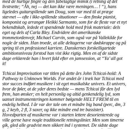
med de hurtige fingre og den fabelagtige mimik (i retning af det
livstrætte; “Åh, nej — det kan ikke være meningen… ! “), hans
ligeledes guitarspillende søn Doug, som var med til at præge
stævnet — ofte i ikke-spillende situationer — den finske pianist,
komponist og arrangør Heikki Sarmanto, som for de fleste var et nyt
bekendtskab, ledede et spændende hold med frisk materiale: dels
eget og dels af Carla Bley. Endvidere det amerikanske
trommetordenvejr, Michael Carvin, som også var på Vallekilde for
nogle år siden. Han troede, at alle deltagerne var dødskrappe og på
spring til en professionel karriere. Danskernes forskelligartede
ambitionsniveau forstod han vist ikke rigtig. Men en af de sidste
dage erklærede han i hvert fald efter en jamsession, at “Ya’ all got
it!
Tchicai Improvisation var titlen på dette års John Tchicai-hold: A
Pathway to Unknown Worlds. For andet år i træk har Tchicai med
stor succes indført musikere i sit eget musikalske univers. Et univers,
hvor de føler, at de yder deres bedste — mens Tchicai får den lyd
frem, han ønsker; en helt personlig og altid genkendelig lyd, som
uanset instrumenteringen kommer bølgende HELT FREM til en
endelig helhed. I år var der tale om et mindre big band (perc, dm, 3
g, 2 keyb, 2 fl, 3 saxer, og ikke mindre end tre bassister).
Hovedparten af musikerne var i starten lettere desorienterede og
ville gerne have nogle traditionelle retningslinier. Men som timerne
gik, gled alle gradvist men sikkert ind i systemet. De sidste dage