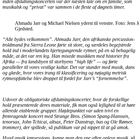
inden afslutningskoncerten var der næsten tale om en familie, som
musikalsk og “privat” var sammen i de fleste af døgnets timer.
Ahmadu Jarr og Michael Nielsen yderst til venstre. Foto: Jens J
Gjedsted.
“Alle bydes velkommen”. Ahmadu Jarr, den afrikanske percussion-
troldmand fra Sierra Leone førte sit store, og særdeles begejstrede
hold ind i moderlandets hjertegungrende rytmer, på en så behagelig
måde, at det var ren leg. Han mixede musikken med historier fra
Afrika — fra landsbyen til storbyens “high life” — og førte
paralleller til vores vestlige kultur. Det var stunder med musik, dans
og glæde, hvor vores trang til klassificering og nøjagtig metrisk
rytmeopfattelse blev droppet til fordel for Jarr’s “fornemmelse”.
Udover de obligatoriske afslutningskoncerter, hvor de forskellige
hold præsenterede deres materiale, fik man også lejlighed til at høre
allerede etablerede grupper. Højdepunktet var uden tvivl en
fremragende koncert med Strange Bros. (Simon Spang-Hanssen,
tenorsax, John Tchicai, altsax, Peter Danstrup, bas og Ole Rømer,
trommer), der spillede, så publikum var på nippet til at gå amok.
Hvad angik jamsessions, kunne man den ene aften opleve musik, så