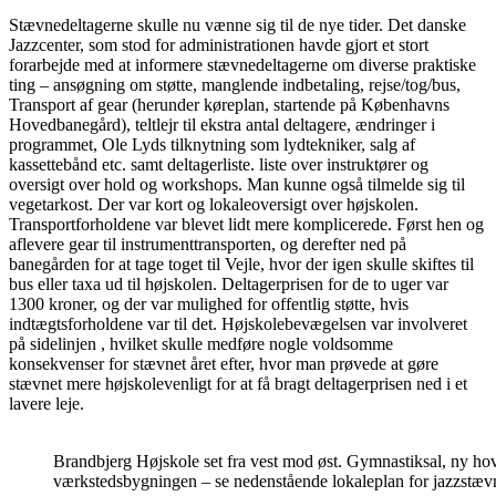
Stævnedeltagerne skulle nu vænne sig til de nye tider. Det danske
Jazzcenter, som stod for administrationen havde gjort et stort
forarbejde med at informere stævnedeltagerne om diverse praktiske
ting – ansøgning om støtte, manglende indbetaling, rejse/tog/bus,
Transport af gear (herunder køreplan, startende på Københavns
Hovedbanegård), teltlejr til ekstra antal deltagere, ændringer i
programmet, Ole Lyds tilknytning som lydtekniker, salg af
kassettebånd etc. samt deltagerliste. liste over instruktører og
oversigt over hold og workshops. Man kunne også tilmelde sig til
vegetarkost. Der var kort og lokaleoversigt over højskolen.
Transportforholdene var blevet lidt mere komplicerede. Først hen og
aflevere gear til instrumenttransporten, og derefter ned på
banegården for at tage toget til Vejle, hvor der igen skulle skiftes til
bus eller taxa ud til højskolen. Deltagerprisen for de to uger var
1300 kroner, og der var mulighed for offentlig støtte, hvis
indtægtsforholdene var til det. Højskolebevægelsen var involveret
på sidelinjen , hvilket skulle medføre nogle voldsomme
konsekvenser for stævnet året efter, hvor man prøvede at gøre
stævnet mere højskolevenligt for at få bragt deltagerprisen ned i et
lavere leje.
Brandbjerg Højskole set fra vest mod øst. Gymnastiksal, ny hov
værkstedsbygningen – se nedenstående lokaleplan for jazzstæv