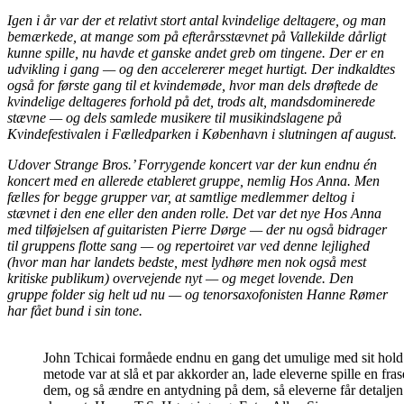
Igen i år var der et relativt stort antal kvindelige deltagere, og man
bemærkede, at mange som på efterårsstævnet på Vallekilde dårligt
kunne spille, nu havde et ganske andet greb om tingene. Der er en
udvikling i gang — og den accelererer meget hurtigt. Der indkaldtes
også for første gang til et kvindemøde, hvor man dels drøftede de
kvindelige deltageres forhold på det, trods alt, mandsdominerede
stævne — og dels samlede musikere til musikindslagene på
Kvindefestivalen i Fælledparken i København i slutningen af august.
Udover Strange Bros.’ Forrygende koncert var der kun endnu én
koncert med en allerede etableret gruppe, nemlig Hos Anna. Men
fælles for begge grupper var, at samtlige medlemmer deltog i
stævnet i den ene eller den anden rolle. Det var det nye Hos Anna
med tilføjelsen af guitaristen Pierre Dørge — der nu også bidrager
til gruppens flotte sang — og repertoiret var ved denne lejlighed
(hvor man har landets bedste, mest lydhøre men nok også mest
kritiske publikum) overvejende nyt — og meget lovende. Den
gruppe folder sig helt ud nu — og tenorsaxofonisten Hanne Rømer
har fået bund i sin tone.
John Tchicai formåede endnu en gang det umulige med sit hold
metode var at slå et par akkorder an, lade eleverne spille en fra
dem, og så ændre en antydning på dem, så eleverne får detaljen