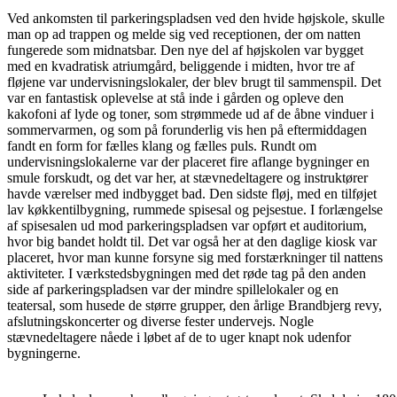
Ved ankomsten til parkeringspladsen ved den hvide højskole, skulle
man op ad trappen og melde sig ved receptionen, der om natten
fungerede som midnatsbar. Den nye del af højskolen var bygget
med en kvadratisk atriumgård, beliggende i midten, hvor tre af
fløjene var undervisningslokaler, der blev brugt til sammenspil. Det
var en fantastisk oplevelse at stå inde i gården og opleve den
kakofoni af lyde og toner, som strømmede ud af de åbne vinduer i
sommervarmen, og som på forunderlig vis hen på eftermiddagen
fandt en form for fælles klang og fælles puls. Rundt om
undervisningslokalerne var der placeret fire aflange bygninger en
smule forskudt, og det var her, at stævnedeltagere og instruktører
havde værelser med indbygget bad. Den sidste fløj, med en tilføjet
lav køkkentilbygning, rummede spisesal og pejsestue. I forlængelse
af spisesalen ud mod parkeringspladsen var opført et auditorium,
hvor big bandet holdt til. Det var også her at den daglige kiosk var
placeret, hvor man kunne forsyne sig med forstærkninger til nattens
aktiviteter. I værkstedsbygningen med det røde tag på den anden
side af parkeringspladsen var der mindre spillelokaler og en
teatersal, som husede de større grupper, den årlige Brandbjerg revy,
afslutningskoncerter og diverse fester undervejs. Nogle
stævnedeltagere nåede i løbet af de to uger knapt nok udenfor
bygningerne.