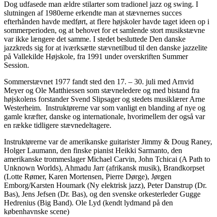
Dog udfasede man ældre stilarter som tradionel jazz og swing. I
slutningen af 1980erne erkendte man at stævnernes succes
efterhånden havde medført, at flere højskoler havde taget ideen op i
sommerperioden, og at behovet for et samlende stort musikstævne
var ikke længere det samme. I stedet besluttede Den danske
jazzkreds sig for at iværksætte stævnetilbud til den danske jazzelite
på Vallekilde Højskole, fra 1991 under overskriften Summer
Session.
Sommerstævnet 1977 fandt sted den 17. – 30. juli med Arnvid
Meyer og Ole Matthiessen som stævneledere og med bistand fra
højskolens forstander Svend Slipsager og stedets musiklærer Arne
Westerheim. Instruktørerne var som vanligt en blanding af nye og
gamle kræfter, danske og internationale, hvorimellem der også var
en række tidligere stævnedeltagere.
Instruktørerne var de amerikanske guitarister Jimmy & Doug Raney,
Holger Laumann, den finske pianist Heikki Sarmanto, den
amerikanske trommeslager Michael Carvin, John Tchicai (A Path to
Unknown Worlds), Ahmadu Jarr (afrikansk musik), Brandkorpset
(Lotte Rømer, Karen Mortensen, Pierre Dørge), Jørgen
Emborg/Karsten Houmark (Ny elektrisk jazz), Peter Danstrup (Dr.
Bas), Jens Jefsen (Dr. Bas), og den svenske orkesterleder Gugge
Hedrenius (Big Band). Ole Lyd (kendt lydmand på den
københavnske scene)