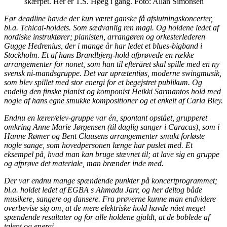
skærpet. Her er T.S. Høeg i gang. Foto: Allan Simonsen
Før deadline havde der kun været ganske få afslutningskoncerter,
bl.a. Tchicai-holdets. Som sædvanlig ren magi. Og holdene ledet af
nordiske instruktører; pianisten, arrangøren og orkesterlederen
Gugge Hedrenius, der i mange år har ledet et blues-bigband i
Stockholm. Et af hans Brandbjerg-hold afprøvede en række
arrangementer for nonet, som han til efteråret skal spille med en ny
svensk ni-mandsgruppe. Det var uprætentiøs, moderne swingmusik,
som blev spillet med stor energi for et begejstret publikum. Og
endelig den finske pianist og komponist Heikki Sarmantos hold med
nogle af hans egne smukke kompositioner og et enkelt af Carla Bley.
Endnu en lærer/elev-gruppe var én, spontant opstået, grupperet
omkring Anne Marie Jørgensen (til daglig sanger i Caracas), som i
Hanne Rømer og Bent Clausens arrangementer smukt forløste
nogle sange, som hovedpersonen længe har puslet med. Et
eksempel på, hvad man kan bruge stævnet til; at lave sig en gruppe
og afprøve det materiale, man brænder inde med.
Der var endnu mange spændende punkter på koncertprogrammet;
bl.a. holdet ledet af EGBA s Ahmadu Jarr, og her deltog både
musikere, sangere og dansere. Fra prøverne kunne man endvidere
overbevise sig om, at de mere elektriske hold havde nået meget
spændende resultater og for alle holdene gjaldt, at de boblede af
talent og energi.