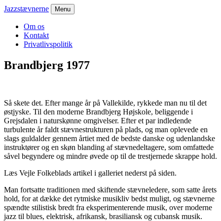
Jazzstævnerne
Menu
Om os
Kontakt
Privatlivspolitik
Brandbjerg 1977
Så skete det. Efter mange år på Vallekilde, rykkede man nu til det
østjyske. Til den moderne Brandbjerg Højskole, beliggende i
Grejsdalen i naturskønne omgivelser. Efter et par indledende
turbulente år faldt stævnestrukturen på plads, og man oplevede en
slags guldalder gennem årtiet med de bedste danske og udenlandske
instruktører og en skøn blanding af stævnedeltagere, som omfattede
såvel begyndere og mindre øvede op til de trestjernede skrappe hold.
Læs Vejle Folkeblads artikel i galleriet nederst på siden.
Man fortsatte traditionen med skiftende stævneledere, som satte årets
hold, for at dække det rytmiske musikliv bedst muligt, og stævnerne
spændte stilistisk bredt fra eksperimenterende musik, over moderne
jazz til blues, elektrisk, afrikansk, brasiliansk og cubansk musik.