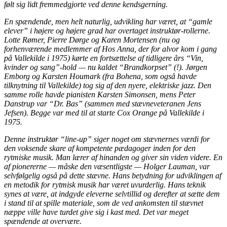
følt sig lidt fremmedgjorte ved denne kendsgerning.
En spændende, men helt naturlig, udvikling har været, at “gamle
elever” i højere og højere grad har overtaget instruktør-rollerne.
Lotte Rømer, Pierre Dørge og Karen Mortensen (nu og
forhenværende medlemmer af Hos Anna, der for alvor kom i gang
på Vallekilde i 1975) kørte en fortsættelse af tidligere års “Vin,
kvinder og sang”-hold — nu kaldet “Brandkorpset” (!). Jørgen
Emborg og Karsten Houmark (fra Bohena, som også havde
tilknytning til Vallekilde) tog sig af den nyere, elektriske jazz. Den
samme rolle havde pianisten Karsten Simonsen, mens Peter
Danstrup var “Dr. Bas” (sammen med stævneveteranen Jens
Jefsen). Begge var med til at starte Cox Orange på Vallekilde i
1975.
Denne instruktør “line-up” siger noget om stævnernes værdi for
den voksende skare af kompetente pædagoger inden for den
rytmiske musik. Man lærer af hinanden og giver sin viden videre. En
af pionererne — måske den væsentligste — Holger Lauman, var
selvfølgelig også på dette stævne. Hans betydning for udviklingen af
en metodik for rytmisk musik har været uvurderlig. Hans teknik
synes at være, at indgyde eleverne selvtillid og derefter at sætte dem
i stand til at spille materiale, som de ved ankomsten til stævnet
næppe ville have turdet give sig i kast med. Det var meget
spændende at overvære.