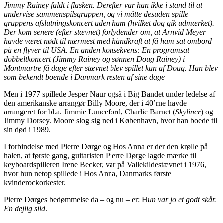
Jimmy Rainey faldt i flasken. Derefter var han ikke i stand til at
undervise sammenspilsgruppen, og vi måtte desuden spille
gruppens afslutningskoncert uden ham (hvilket dog gik udmærket).
Der kom senere (efter stævnet) forlydender om, at Arnvid Meyer
havde været nødt til nærmest med håndkraft at få ham sat ombord
på en flyver til USA. En anden konsekvens: En programsat
dobbeltkoncert (Jimmy Rainey og sønnen Doug Rainey) i
Montmartre få dage efter stævnet blev spillet kun af Doug. Han blev
som bekendt boende i Danmark resten af sine dage
Men i 1977 spillede Jesper Naur også i Big Bandet under ledelse af
den amerikanske arrangør Billy Moore, der i 40’rne havde
arrangeret for bl.a. Jimmie Lunceford, Charlie Barnet (
Skyliner
) og
Jimmy Dorsey. Moore slog sig ned i København, hvor han boede til
sin død i 1989.
I forbindelse med Pierre Dørge og Hos Anna er der den krølle på
halen, at første gang, guitaristen Pierre Dørge lagde mærke til
keyboardspilleren Irene Becker, var på Vallekildestævnet i 1976,
hvor hun netop spillede i Hos Anna, Danmarks første
kvinderockorkester.
Pierre Dørges bedømmelse da – og nu – er: H
un var jo et godt skår.
En dejlig sild
.