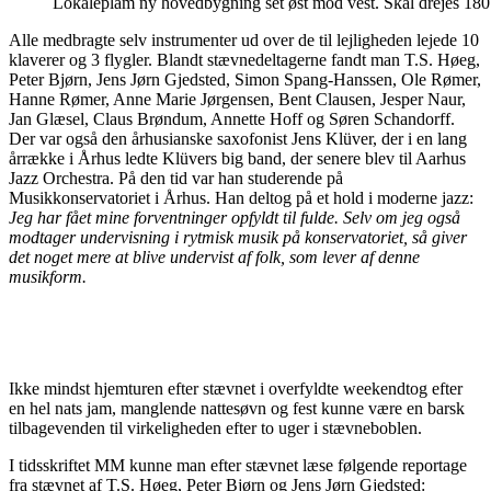
Lokaleplam ny hovedbygning set øst mod vest. Skal drejes 180 g
Alle medbragte selv instrumenter ud over de til lejligheden lejede 10
klaverer og 3 flygler. Blandt stævnedeltagerne fandt man T.S. Høeg,
Peter Bjørn, Jens Jørn Gjedsted, Simon Spang-Hanssen, Ole Rømer,
Hanne Rømer, Anne Marie Jørgensen, Bent Clausen, Jesper Naur,
Jan Glæsel, Claus Brøndum, Annette Hoff og Søren Schandorff.
Der var også den århusianske saxofonist Jens Klüver, der i en lang
årrække i Århus ledte Klüvers big band, der senere blev til Aarhus
Jazz Orchestra. På den tid var han studerende på
Musikkonservatoriet i Århus. Han deltog på et hold i moderne jazz:
Jeg har fået mine forventninger opfyldt til fulde. Selv om jeg også
modtager undervisning i rytmisk musik på konservatoriet, så giver
det noget mere at blive undervist af folk, som lever af denne
musikform.
Ikke mindst hjemturen efter stævnet i overfyldte weekendtog efter
en hel nats jam, manglende nattesøvn og fest kunne være en barsk
tilbagevenden til virkeligheden efter to uger i stævneboblen.
I tidsskriftet MM kunne man efter stævnet læse følgende reportage
fra stævnet af T.S. Høeg, Peter Bjørn og Jens Jørn Gjedsted: