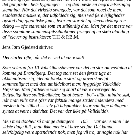
det gungrede i hele bygningen — og den næste en begravelsesagtig
stemning. Når det virkelig swingede, var det som regel de mere
etablerede musikere, der udfoldede sig, men ved flere lejligheder
opstod dog gigantiske jams, hvor en stor del af stævnedeltagerne
deltog — ofte startende som en stilfærdig duo. Men for det meste var
disse spontane sammenspilssituationer præget af en skøn blanding
af “elever og instruktører.
T.H & P.B.M.
Jens Jørn Gjedsted skriver:
Det starter ofte, når det er ved at være slut!
Som veteran fra 10 Vallekilde-stævner var det en stor omvæltning at
komme på Brandbjerg. Det tog stort set den første uge at
akklimatisere sig, idet alt forekom stort og uoverskueligt
sammenlignet med den umiddelbart mere hyggelige Vallekilde
Højskole. Men fordelene viste sig snart at være overvejende.
Betydeligt flere spillefaciliteter, langt bedre “bo”- ditto, mindre støj,
når man ville sove (der var faktisk mange steder indendørs med
næsten total stilhed — selv på tidspunkter, hvor samtlige deltagere
syntes at være i aktivitet. Det var der ikke på Vallekilde).
Men med dobbelt så mange deltagere — 165 — var der endnu i de
sidste dage folk, man ikke mente at have set før. Det kunne
selvfølgelig være spændende nok, men jeg vil tro, at nogle nok har